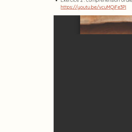
Exercice 2 : compréhension orale_
https://youtu.be/vcuMQiFe3PI