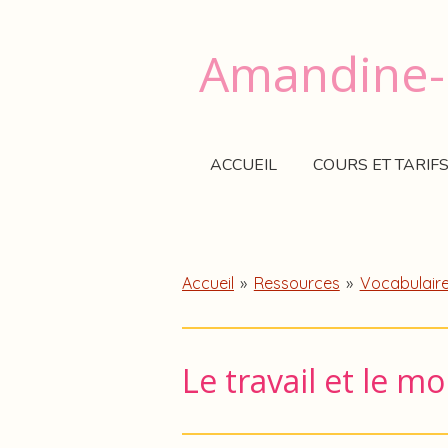
Passer
au
Amandine-F
contenu
principal
ACCUEIL
COURS ET TARIF
Accueil
»
Ressources
»
Vocabulaire
Le travail et le 