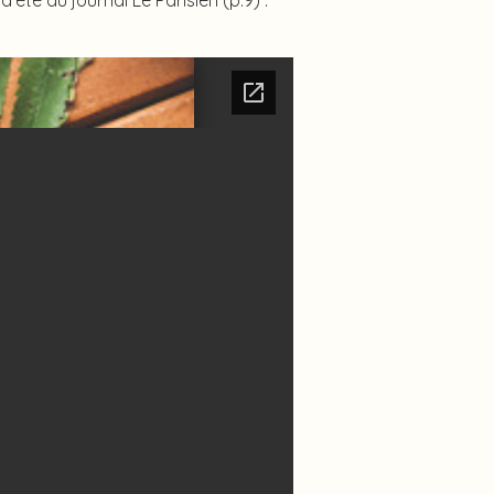
été du journal Le Parisien (p.9) :